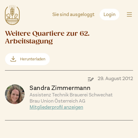
Zum
Inhalt
Sie sind ausgeloggt
Login
springen
Weitere Quartiere zur 62.
Arbeitstagung
Herunterladen
29. August 2012
Sandra Zimmermann
Assistenz Technik Brauerei Schwechat
Brau Union Österreich AG
Mitgliederprofil anzeigen