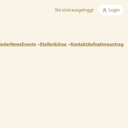
Sie sind ausgeloggt
Login
ieder
News
Events
Stellenbörse
Kontakt
Aufnahmeantrag