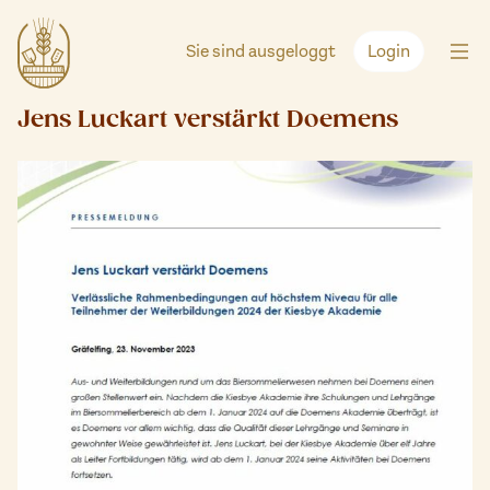
Zum
Inhalt
Sie sind ausgeloggt
Login
springen
Jens Luckart verstärkt Doemens