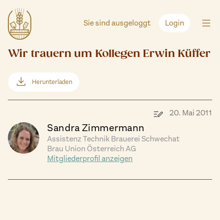
Zum
Inhalt
Sie sind ausgeloggt
Login
springen
Wir trauern um Kollegen Erwin Küffer
Herunterladen
20. Mai 2011
Sandra Zimmermann
Assistenz Technik Brauerei Schwechat
Brau Union Österreich AG
Mitgliederprofil anzeigen